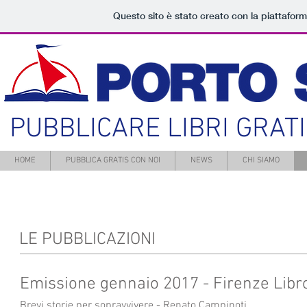
Questo sito è stato creato con la piattafor
PO
PUBBLICARE LIBRI GRAT
HOME
PUBBLICA GRATIS CON NOI
NEWS
CHI SIAMO
LE PUBBLICAZIONI
Emissione gennaio 2017 - Firenze Libr
Brevi storie per sopravvivere
- Renato Campinoti