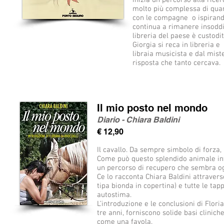
inizia un percorso alla ricer
molto più complessa di quan
con le compagne o ispirando
continua a rimanere insoddis
libreria del paese è custodit
Giorgia si reca in libreria 
libraia musicista e dal mist
risposta che tanto cercava.
Il mio posto nel mondo
Diario - Chiara Baldini
€ 12,90
Il cavallo. Da sempre simbolo di forza,
Come può questo splendido animale inte
un percorso di recupero che sembra o
Ce lo racconta Chiara Baldini attravers
tipa bionda in copertina) e tutte le ta
autostima.
L’introduzione e le conclusioni di Flor
tre anni, forniscono solide basi clinich
come una favola.