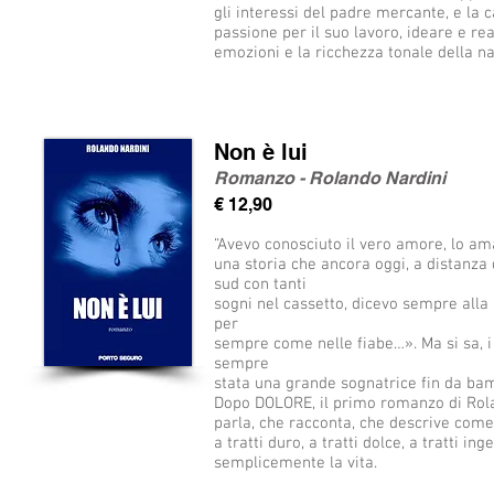
gli interessi del padre mercante, e la ca
passione per il suo lavoro, ideare e re
emozioni e la ricchezza tonale della na
Non è lui
Romanzo - Rolando Nardini
€ 12,90
“Avevo conosciuto il vero amore, lo am
una storia che ancora oggi, a distanza d
sud con tanti
sogni nel cassetto, dicevo sempre alla
per
sempre come nelle fiabe…». Ma si sa, i s
sempre
stata una grande sognatrice fin da bamb
Dopo DOLORE, il primo romanzo di Rolan
parla, che racconta, che descrive com
a tratti duro, a tratti dolce, a tratti i
semplicemente la vita.