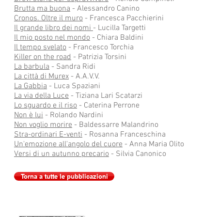
Brutta ma buona
- Alessandro Canino
Cronos. Oltre il muro
- Francesca Pacchierini
Il grande libro dei nomi
- Lucilla Targetti
Il mio posto nel mondo
- Chiara Baldini
Il tempo svelato
- Francesco Torchia
Killer on the road
- Patrizia Torsini
La barbula
- Sandra Ridi
La città di Murex
- A.A.V.V.
La Gabbia
- Luca Spaziani
La via della Luce
- Tiziana Lari Scatarzi
Lo sguardo e il riso
- Caterina Perrone
Non è lui
- Rolando Nardini
Non voglio morire
- Baldessarre Malandrino
Stra-ordinari E-venti
- Rosanna Franceschina
Un'emozione all'angolo del cuore
- Anna Maria Olito
Versi di un autunno precario
- Silvia Canonico
Torna a tutte le pubblicazioni