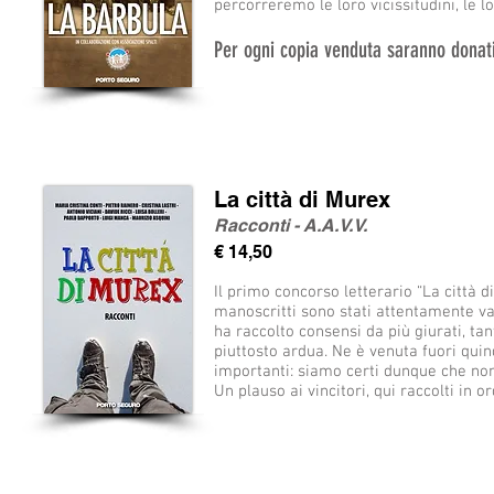
percorreremo le loro vicissitudini, le 
Per ogni copia venduta saranno donati
La città di Murex
Racconti - A.A.V.V.
€ 14,50
Il primo concorso letterario “La città d
manoscritti sono stati attentamente val
ha raccolto consensi da più giurati, tan
piuttosto ardua. Ne è venuta fuori quind
importanti: siamo certi dunque che non
Un plauso ai vincitori, qui raccolti in o