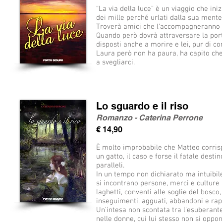
“La via della luce” è un viaggio che ini
dei mille perché urlati dalla sua mente.
Troverà amici che l’accompagneranno pe
Quando però dovrà attraversare la porta
disposti anche a morire e lei, pur di co
Laura però non ha paura, ha capito che
a svegliarci.
Lo sguardo e il riso
Romanzo - Caterina Perrone
€ 14,90
È molto improbabile che Matteo corris
un gatto, il caso e forse il fatale des
paralleli.
In un tempo non dichiarato ma intuibile
si incontrano persone, merci e culture af
laghetti, conventi alle soglie del bosco,
inseguimenti, agguati, abbandoni e rap
Un’intesa non scontata tra l’esuberant
nelle donne, cui lui stesso non si oppo