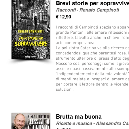
Brevi storie per sopravviv
Racconti - Renato Campinoti
€ 12,90
I racconti di Campinoti spaziano appare
grande Pantani, alle amare riflessioni
riflettere, talvolta anche in chiave iro
arte contemporanea.
La poliziotta Caterina va alla ricerca d
concedendosi qualche parentesi rosa. In
strumento ulteriore di presa d’atto degl
Nascono così personaggi come il giovane
assiste quasi passivamente allo scempio
“indipendentemente dalla mia volontà” 
di menti malate e incapaci di amare d
per portare il lettore dentro le vicende
soluzioni.
Brutta ma buona
Ricette e musica - Alessandro Ca