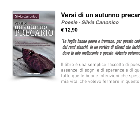
Versi di un autunno precar
Poesie - Silvia Canonico
€ 12,90
“Le foglie hanno paura e tremano, per questo cad
dai rami stanchi, in un vortice di silenzi che incid
dove la mia malinconia e questo violento autun
Il libro è una semplice raccolta di poe
assenze, di sogni e di speranze e di qu
tutte quelle buone intenzioni che spesso
mia vita, che volevo fermare in quest
© 2016 by
PORTO SEGURO EDITORE S.R.L.
SEDE LEGALE: Via Caselli, 11 · 50131 Firenze (FI) · P.IVA 06310070484
SEDE OPERATIVA: Via dei Renai, 23 · 50125 Firenze (FI)
distributore: LIBRO CO, ITALIA srl
Via Borromeo, 48, San Casciano in Val di pesa FI