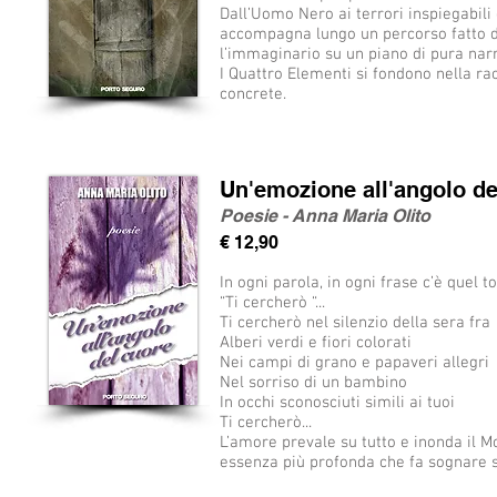
Dall’Uomo Nero ai terrori inspiegabil
accompagna lungo un percorso fatto di
l’immaginario su un piano di pura nar
I Quattro Elementi si fondono nella rac
concrete.
Un'emozione all'angolo de
Poesie - Anna Maria Olito
€ 12,90
In ogni parola, in ogni frase c’è quel 
“Ti cercherò “...
Ti cercherò nel silenzio della sera fra
Alberi verdi e fiori colorati
Nei campi di grano e papaveri allegri
Nel sorriso di un bambino
In occhi sconosciuti simili ai tuoi
Ti cercherò...
L’amore prevale su tutto e inonda il Mo
essenza più profonda che fa sognare s